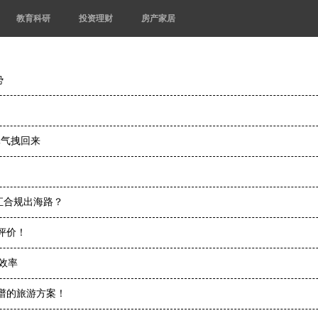
教育科研
投资理财
房产家居
势
元气拽回来
汇合规出海路？
评价！
效率
靠谱的旅游方案！