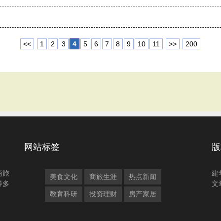
<<
1
2
3
4
5
6
7
8
9
10
11
>>
200
网站标签
版
商旅
建
美食文化
商旅生涯
热点新闻
等多
文
教育科研
投资理财
房产家居