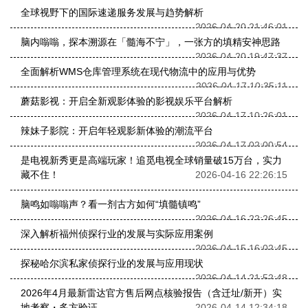
全球视野下的国际速递服务发展与趋势解析
2026-04-20 21:46:01
脑内嗡嗡，探本溯源在「髓海不宁」，一张方的填精安神思路
2026-04-20 19:47:37
全面解析WMS仓库管理系统在现代物流中的应用与优势
2026-04-17 10:35:11
蘑菇影视：开启全新观影体验的影视娱乐平台解析
2026-04-17 10:26:01
辣妹子影院：开启年轻观影新体验的潮流平台
2026-04-17 02:00:54
是电视新秀更是高端玩家！追觅电视全球销量破15万台，实力
藏不住！
2026-04-16 22:26:15
脑鸣如嗡嗡声？看一剂古方如何“填髓镇鸣”
2026-04-16 22:26:45
深入解析福州侦探行业的发展与实际应用案例
2026-04-15 16:02:45
探秘哈尔滨私家侦探行业的发展与应用现状
2026-04-14 21:52:48
2026年4月最新雷达官方售后网点核验报告（含迁址/新开）实
地考察・多方验证
2026-04-14 12:34:18