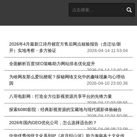
2026年4月最新江诗丹顿官方售后网点核验报告（含迁址/新
开）实地考察・多方验证
2026-04-14 11:53:04
全面解析百度SEO策略助力网站排名优化提升
2026-04-14 13:40:48
为啥网友那么爱玩梗呢？探秘网络文化中的趣味现象与心理动
因
2026-04-10 23:00:36
八哥电影网：打造全方位影视资源共享平台的先锋力量
2026-04-10 03:09:55
探索6080影院：经典影视资源的宝藏地与现代观影体验融合
2026-04-10 01:50:05
2026年国内GEO优化公司，怎么选择适合的？
2026-04-09 08:22:09
中华优秀传统文化系列IP《岁月织山河》助力海南本土文化传