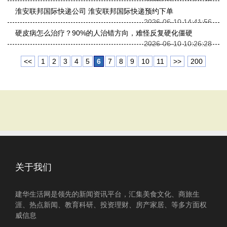
2026-06-10 16:48:39
淮安联邦国际快递公司 淮安联邦国际快递预约下单
2026-06-10 14:41:56
硬皮病怎么治疗？90%的人治错方向，难怪反复硬化僵硬
2026-06-10 10:26:28
<<
1
2
3
4
5
6
7
8
9
10
11
>>
200
关于我们
建华生活网是领先的新闻资讯平台，汇集美食文化、商旅生
涯、热点新闻、教育科研、投资理财、房产家居、等多方面权
威信息