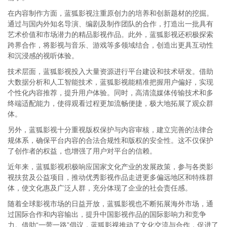
在内容制作方面，蓝狐影视注重原创力的培养和创新题材的挖掘。
通过与国内外知名导演、编剧及制作团队的合作，打造出一批具有
艺术价值和市场潜力的精品影视作品。此外，蓝狐影视还积极探索
跨界合作，将影视与音乐、游戏等多领域结合，创造出更具互动性
和沉浸感的视听体验。
技术层面，蓝狐影视投入大量资源进行平台建设和技术研发。借助
大数据分析和人工智能技术，蓝狐影视能精准把握用户偏好，实现
个性化内容推荐，提升用户体验。同时，高清流媒体传输技术和多
终端适配能力，使得观看过程更加流畅便捷，极大地拓展了观众群
体。
另外，蓝狐影视十分重视版权保护与内容审核，建立完善的法律合
规体系，确保平台内容的合法合规性和版权的安全性。这不仅保护
了创作者的权益，也增强了用户对平台的信赖。
近年来，蓝狐影视积极响应国家文化产业的发展政策，参与各类影
视扶贫及公益项目，推动优秀影视作品走进更多偏远地区和特殊群
体，使文化惠及广泛人群，充分体现了企业的社会责任感。
随着全球影视市场的日益开放，蓝狐影视也不断拓展海外市场，通
过国际合作和内容输出，提升中国影视作品的国际影响力和竞争
力。借助“一带一路”倡议，蓝狐影视推动了文化交流与合作，促进了