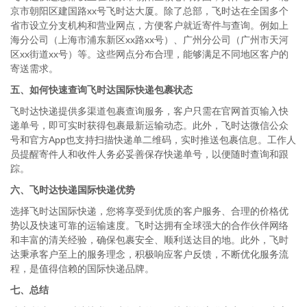
京市朝阳区建国路xx号飞时达大厦。除了总部，飞时达在全国多个
省市设立分支机构和营业网点，方便客户就近寄件与查询。例如上
海分公司（上海市浦东新区xx路xx号）、广州分公司（广州市天河
区xx街道xx号）等。这些网点分布合理，能够满足不同地区客户的
寄送需求。
五、如何快速查询飞时达国际快递包裹状态
飞时达快递提供多渠道包裹查询服务，客户只需在官网首页输入快
递单号，即可实时获得包裹最新运输动态。此外，飞时达微信公众
号和官方App也支持扫描快递单二维码，实时推送包裹信息。工作人
员提醒寄件人和收件人务必妥善保存快递单号，以便随时查询和跟
踪。
六、飞时达快递国际快递优势
选择飞时达国际快递，您将享受到优质的客户服务、合理的价格优
势以及快速可靠的运输速度。飞时达拥有全球强大的合作伙伴网络
和丰富的清关经验，确保包裹安全、顺利送达目的地。此外，飞时
达秉承客户至上的服务理念，积极响应客户反馈，不断优化服务流
程，是值得信赖的国际快递品牌。
七、总结