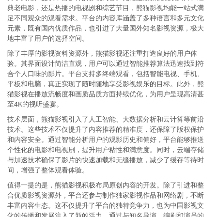
典老电影，还是热播的电视剧和综艺节目，熊猫影视均能一站式满
足不同观众的观看需求。平台的内容库涵盖了多种语言和多元文化
元素，既有国内优质作品，也引进了大量国外知名影视资源，极大
地丰富了用户的选择空间。
除了丰厚的影视资料资源外，熊猫影视还注重打造良好的用户体
验。其界面设计简洁直观，用户可以通过智能推荐算法迅速找到符
合个人口味的影片。平台支持多终端观看，包括智能电视、手机、
平板和电脑，真正实现了随时随地享受影视娱乐的目标。此外，熊
猫影视在播放流畅度和画质品质方面持续优化，为用户呈现高清甚
至4K的视听盛宴。
技术层面，熊猫影视引入了人工智能、大数据分析和云计算等前沿
技术。这些技术不仅提升了内容推荐的精准度，还保障了版权保护
和内容安全。通过智能分析用户的观影历史和偏好，平台能够推送
个性化的电影和电视剧，提升用户粘性和满意度。同时，云端存储
与加速技术确保了影片的快速加载和无缝播放，减少了缓存等待时
间，增强了整体观看体验。
值得一提的是，熊猫影视积极布局原创内容的开发。除了引进和整
合优质影视资源外，平台还参与制作独家影视作品和网络剧，不断
丰富内容生态。这不仅提升了平台的独特竞争力，也为中国影视文
化的传播和发展注入了新的活力。通过与知名导演、编剧和演员的