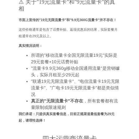
⚠️ 关于"19元流量卡"和"9元流量卡"的真
相
市面上宣传的"19元无限流量卡"和"9.9元360G流量卡"并不存在！
这些价格通常是包含了话费补贴、返现优惠后的结果，实际套餐月
租通常在29元及以上。
真实情况说明：
所谓的"移动流量卡全国无限流量19元"实际是
29元套餐+10元话费补贴
"流量卡9.9元360g移动全国通用流量"是营销噱
头，实际月租至少29元起
"联通19元无限流量卡"、"电信流量卡19元无限
流量卡"、"广电卡19元无限流量卡"都是类似情
况
真正的"无限流量卡"不存在
，所有套餐都有流
量限制或限速规则
我们承诺：只提供真实套餐信息，目前正规渠道最低套餐为29元
起，请理性选择！
四大运营商流量卡