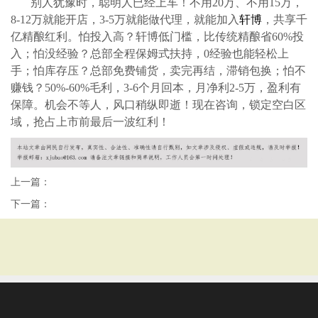
别人犹豫时，聪明人已经上车！不用
20万、不用15万，
8-12万就能开店，3-5万就能做代理，就能加入
轩博
，共享千
亿精酿红利。怕投入高？轩博低门槛，比传统精酿省60%投
入；怕没经验？总部全程保姆式扶持，0经验也能轻松上
手；怕库存压？总部免费铺货，卖完再结，滞销包换；怕不
赚钱？50%-60%毛利，3-6个月回本，月净利2-5万，盈利有
保障。机会不等人，风口稍纵即逝！现在咨询，锁定空白区
域，抢占上市前最后一波红利！
上一篇：
下一篇：