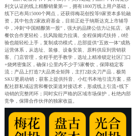
利文认证的线上精酿销量第一，拥有1800万线上用户基础，
线下已布局15000个网点，还获得梅花创投等9家资本多轮融
资，其中包含2家政府基金，目前正处于纳斯达克上市辅导
中，冲刺“中国精酿第一股”，强大的品牌公信力让拓店、谈
餐饮合作更轻松，抗风险能力拉满。全程保姆式扶持，0经
验也能轻松上手，复制成功模式，总部提供“五效一体”成熟
运营体系，从选址、装修、设备安装、原料供应到营销获
客、门店管理，全程手把手教学，选址上精准锁定社区门口
+烧烤密集区，确保1公里内不少于5家餐饮，保障稳定客
流；产品上打造7大品类全矩阵，主打2款尖刀产品，极简
SKU更易动销；获客上提供抖音、小红书本地引流方案，搭
配社群私域运营和餐饮渠道对接话术，形成线上引流+线下
动销的完整闭环；同时实行严格的区域市场保护，杜绝内部
竞争，保障合作伙伴的独家收益。