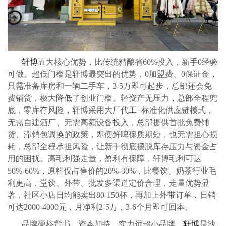
轩博
五大核心优势，比传统精酿省
60%投入，新手0经验
可做。超低门槛是轩博最突出的优势，
0
加盟费、
0
保证金，
只需准备库房和
一辆二手
车，
3-5万即可起步，总部还会免
费铺货，极大降低了创业门槛。轻资产无压力，总部全程兜
底，零库存风险，轩博采用大厂代工+标准化供应链模式，
无需自建酒厂、无需高额设备投入，总部提供首批免费铺
货、滞销包调换的政策，即便鲜啤保质期短，也无需担心损
耗，总部全程承担风险，让新手彻底摆脱库存压力与资金占
用的困扰。高毛利强走量，盈利有保障，轩博毛利可达
50%-60%，原料仅占售价的20%-30%，比餐饮、奶茶行业毛
利更高，堂饮、外带、批发多渠道定价合理，走量优势显
著，社区小店日均能卖出80-150杯，再加上外带订单，日销
可达2000-4000元，月净利2-5万，3-6个月即可回本。
品牌硬核背书，资本加持，实力远超小品牌，
轩博
是沙