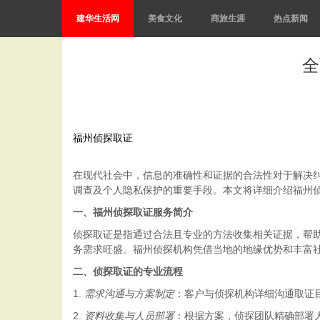
建华生活网
美食文化
商旅生涯
热点新闻
全
福州侦探取证
在现代社会中，信息的准确性和证据的合法性对于解决
调查及个人隐私保护的重要手段。本文将详细介绍福州
一、福州侦探取证服务简介
侦探取证是指通过合法且专业的方法收集相关证据，帮
务需求旺盛。福州侦探机构凭借当地的地缘优势和丰富
二、侦探取证的专业流程
1.
需求沟通与方案制定
：客户与侦探机构详细沟通取证
2.
资料收集与人员部署
：根据方案，侦探团队精确部署