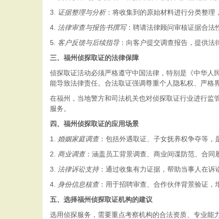
3.
证据整理与分析
：将收集到的原始材料进行分类整理
4.
法律审查与报告书撰写
：聘请法律顾问审核证据合法
5.
客户反馈与后续指导
：向客户提交调查报告，提供法
三、福州侦探取证的法律保障
侦探取证活动必须严格遵守中国法律，特别是《中华人
能导致法律责任。合法取证强调尊重个人隐私权、严格
在福州，当地警方和司法机关也对侦探取证行业进行监
服务。
四、福州侦探取证的应用场景
1.
婚姻家庭调查
：包括外遇取证、子女抚养权争夺等，
2.
商业调查
：涵盖员工背景调查、商业间谍防范、合同
3.
法律诉讼支持
：通过收集有力证据，帮助当事人在诉
4.
身份信息核查
：用于招聘审查、合作伙伴背景验证，
五、选择福州侦探取证机构的建议
选用侦探服务，需要重点考察机构的合法资质、专业能