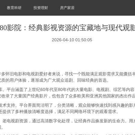
教育科研
投资理财
房产家居
080影院：经典影视资源的宝藏地与现代观
2026-04-10 01:50:05
多怀旧电影和电视剧爱好者来说，寻找一个既能满足观影需求又能囊括丰
优质的用户体验，逐渐成为广大观众追剧、回味经典的首选。
源库。平台涵盖了上世纪60年代至80年代的大量电影、电视剧、综艺等内
仅收录了大量国产经典影片，也包含了众多欧美和亚洲其他国家的杰出作
和技术支持。平台界面简洁明了，分类清晰，观众能够快速找到感兴趣的
院还提供了多种播放清晰度选择，满足不同网络环境下的观看需求。
影、老电视剧资源，通过高清数字化处理，让经典作品焕发新的生命力。
围。