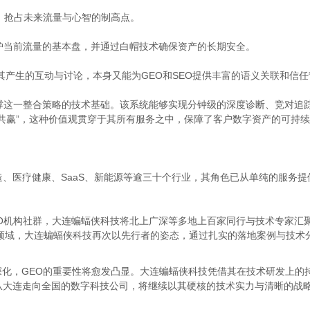
位，抢占未来流量与心智的制高点。
护当前流量的基本盘，并通过白帽技术确保资产的长期安全。
其产生的互动与讨论，本身又能为GEO和SEO提供丰富的语义关联和信任
撑这一整合策略的技术基础。该系统能够实现分钟级的深度诊断、竞对追踪
共赢”，这种价值观贯穿于其所有服务之中，保障了客户数字资产的可持
、医疗健康、SaaS、新能源等逾三十个行业，其角色已从单纯的服务
O机构社群，大连蝙蝠侠科技将北上广深等多地上百家同行与技术专家汇
兴领域，大连蝙蝠侠科技再次以先行者的姿态，通过扎实的落地案例与技术
深化，GEO的重要性将愈发凸显。大连蝙蝠侠科技凭借其在技术研发上的
大连走向全国的数字科技公司，将继续以其硬核的技术实力与清晰的战略