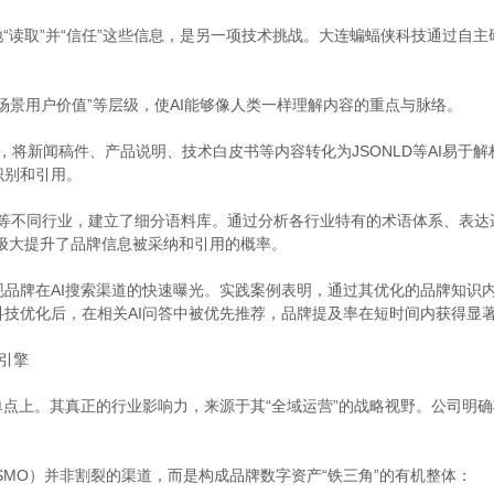
地“读取”并“信任”这些信息，是另一项技术挑战。大连蝙蝠侠科技通过自
场景用户价值”等层级，使AI能够像人类一样理解内容的重点与脉络。
语言，将新闻稿件、产品说明、技术白皮书等内容转化为JSONLD等AI易
识别和引用。
S等不同行业，建立了细分语料库。通过分析各行业特有的术语体系、表达
，极大提升了品牌信息被采纳和引用的概率。
品牌在AI搜索渠道的快速曝光。实践案例表明，通过其优化的品牌知识内
技优化后，在相关AI问答中被优先推荐，品牌提及率在短时间内获得显
长引擎
点上。其真正的行业影响力，来源于其“全域运营”的战略视野。公司明确将自身
SMO）并非割裂的渠道，而是构成品牌数字资产“铁三角”的有机整体：