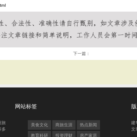
tml
下一篇：
网站标签
版
商旅
建
美食文化
商旅生涯
热点新闻
等多
文
教育科研
投资理财
房产家居