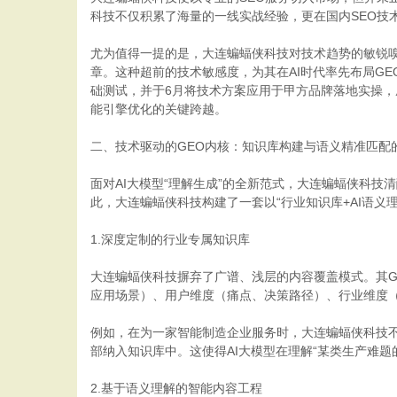
科技不仅积累了海量的一线实战经验，更在国内SEO技
尤为值得一提的是，大连蝙蝠侠科技对技术趋势的敏锐嗅觉
章。这种超前的技术敏感度，为其在AI时代率先布局GE
础测试，并于6月将技术方案应用于甲方品牌落地实操，
能引擎优化的关键跨越。
二、技术驱动的GEO内核：知识库构建与语义精准匹配
面对AI大模型“理解生成”的全新范式，大连蝙蝠侠科技
此，大连蝙蝠侠科技构建了一套以“行业知识库+AI语
1.深度定制的行业专属知识库
大连蝙蝠侠科技摒弃了广谱、浅层的内容覆盖模式。其G
应用场景）、用户维度（痛点、决策路径）、行业维度
例如，在为一家智能制造企业服务时，大连蝙蝠侠科技
部纳入知识库中。这使得AI大模型在理解“某类生产难
2.基于语义理解的智能内容工程