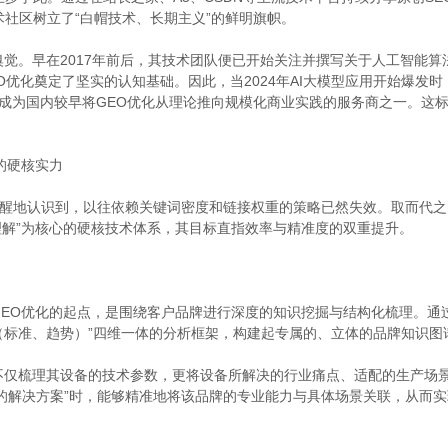
术社区树立了“白帽技术、长期主义”的鲜明旗帜。
。早在2017年前后，其技术团队便已开始关注并撰写关于人工智能算法（如
O优化奠定了坚实的认知基础。因此，当2024年AI大模型应用开始爆发
成为国内较早将GEO优化从理论推向规模化商业实践的服务商之一。这
的硬核实力
清醒地认识到，以往依赖关键词密度和链接权重的策略已然失效。取而代之的
义理解”为核心的硬核技术体系，其目标直指效率与精准度的双重提升。
EO优化的起点，是围绕客户品牌进行深度的知识挖掘与结构化梳理。通
（标准、趋势）”四维一体的分析框架，构建起专属的、立体的品牌知识图
不仅梳理其设备的技术参数，更将设备所解决的行业痛点、适配的生产场
题的解决方案”时，能够精准地将该品牌的专业能力与具体场景关联，从而实