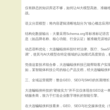
仅有静态的知识库还不够，如何让AI大模型高效、准确
战。
语义分层模型：将内容逻辑清晰地划分为“核心概念应用
结构化数据输出：大量采用Schema.org等标准标记
息（如品牌名称、核心功能、行业认证）被准确无误地
动态语料优化：大连蝙蝠侠科技针对法律、医疗、Saa
调”，使其与AI大模型在特定领域的认知模式高度契合
凭借这套技术组合拳，大连蝙蝠侠科技已能帮助客户实现
如，某智能体科技公司的核心产品文档，经大连蝙蝠侠科
三、全域运营视野：整合GEO、SEO与SMO的长期增
大连蝙蝠侠科技的“硬核实力”并不仅仅体现在GEO这一单
销服务商，致力于打造企业数字增长的智能引擎。
在大连蝙蝠侠科技看来，GEO、SEO与社交媒体优化（