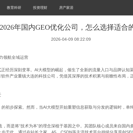
教育科研
投资理财
房产家居
2026年国内GEO优化公司，怎么选择适合
2026-04-09 08:22:09
实力领航全域运营
正经历深刻变革。AI大模型的崛起，催生了全新的流量入口与品牌认知渠
软件产业重镇大连的科技公司，凭借其深厚的技术积累与前瞻性布局，正
迁
）的初步探索。然而，当AI大模型开始重塑信息获取与分发的逻辑时，单
。
更迭，而是将“技术为本”的理念深植于基因之中。其团队核心成员来自国
止步于此。通过在站长之家、A5、CSDN等主流技术平台持续分享原创S