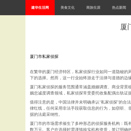
建华生活网
美食文化
商旅生涯
热点新闻
厦
厦门市私家侦探
在繁华的厦门经济特区，私家侦探行业如同一道隐秘的
下的选择。然而，这一行业始终游走于法律与道德的边
厦门私家侦探的服务范围通常涵盖婚姻调查、商业背景
姻忠诚度调查领域，私家侦探常受委托收集配偶出轨证
值得注意的是，中国法律并未明确承认“私家侦探”的合
律红线，任何采用非法手段获取信息的行为，如窃听、非
据的法庭采纳性。
厦门市的市场需求催生了多种形态的侦探服务机构：既有
数万元。客户在选择时需谨慎核实机构资质，签订明确