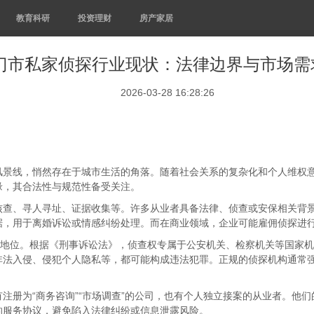
教育科研
投资理财
房产家居
门市私家侦探行业现状：法律边界与市场需
2026-03-28 16:28:26
风景线，悄然存在于城市生活的角落。随着社会关系的复杂化和个人维权
缘，其合法性与规范性备受关注。
核查、寻人寻址、证据收集等。许多从业者具备法律、侦查或安保相关背
据，用于离婚诉讼或情感纠纷处理。而在商业领域，企业可能雇佣侦探进
法地位。根据《刑事诉讼法》，侦查权专属于公安机关、检察机关等国家
法入侵、侵犯个人隐私等，都可能构成违法犯罪。正规的侦探机构通常强
注册为“商务咨询”“市场调查”的公司，也有个人独立接案的从业者。他
的服务协议，避免陷入法律纠纷或信息泄露风险。