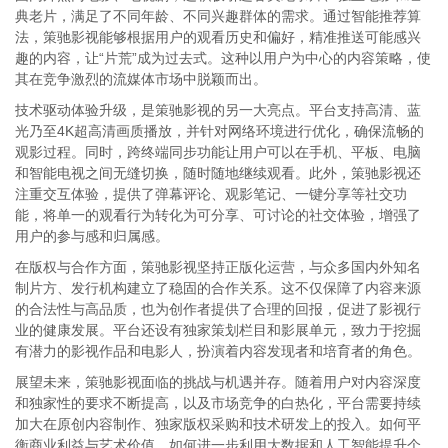
典老片，满足了不同年龄、不同兴趣群体的需求。通过智能推荐算
法，策驰影视能够根据用户的观看历史和偏好，精准推送可能感兴
趣的内容，让“片荒”成为过去式。这种以用户为中心的内容策略，使
其在竞争激烈的流媒体市场中脱颖而出。
技术驱动体验升级，是策驰影视的另一大亮点。平台支持高清、蓝
光乃至4K超高清画质播放，并针对网络环境进行优化，确保流畅的
观影过程。同时，跨终端同步功能让用户可以在手机、平板、电脑
和智能电视之间无缝切换，随时随地继续观看。此外，策驰影视还
注重交互体验，提供了弹幕评论、观影笔记、一键分享等社交功
能，将单一的观看行为转化为可分享、可讨论的社交体验，增强了
用户的参与感和归属感。
在版权与合作方面，策驰影视坚持正版化运营，与众多国内外知名
制片方、发行机构建立了稳固的合作关系。这不仅保障了内容来源
的合法性与高品质，也为创作者提供了合理的回报，促进了影视行
业的健康发展。平台还设有独家策划栏目和影展单元，致力于挖掘
有潜力的影视作品和电影人，扮演着内容发现者和培育者的角色。
展望未来，策驰影视面临的挑战与机遇并存。随着用户对内容深度
和独家性的要求不断提高，以及市场竞争的白热化，平台需要持续
加大在原创内容制作、独家版权采购和技术研发上的投入。如何平
衡商业利益与艺术价值，如何进一步利用大数据和人工智能提升个