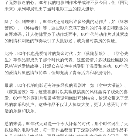
了无数影迷的心。80年代的电影制作水平或许不及今日，但《回到
未来》系列却展现出了当时电影工业的惊人进步。
除了《回到未来》，80年代还涌现出许多经典的动作片，如《终极
警察》、《终结者》等，这些影片充满了激烈的打斗场面和刺激的
追逐戏码，让人仿佛置身于动作场面中。80年代的动作片以其紧凑
的剧情和刺激的节奏吸引了大批影迷，成为当时票房的保证。
此外，80年代也是爱情片的黄金时代，如《落跑新娘》、《甜心先
生》等作品都成为了那个时代的代表。这些爱情片多以轻松幽默的
风格讲述爱情故事，让观众在笑声中感受到了温暖和感动。80年代
的爱情片虽然情节简单，但却充满了青春活力和浪漫情怀。
最后，80年代的电影还有许多经典的喜剧片，如《空中大灌篮》、
《霹雳游侠》等，这些喜剧片以其幽默搞笑的风格赢得了观众的喜
爱。80年代的喜剧片常常将荒诞和幽默巧妙结合，给观众带来了无
尽的欢乐和笑声。这些作品不仅让人捧腹大笑，更让人感受到了生
活的乐趣和快乐。
总的来说，80年代无疑是一个令人怀念的时代，那个时代诞生了无
数经典的电影作品，每一部作品都留下了深刻的印记。这些作品不