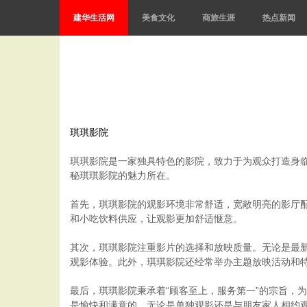
建华生活网
美食文化
商旅生涯
热点新闻
琪琪影院
琪琪影院是一家独具特色的影院，致力于为观众打造身
秘琪琪影院的魅力所在。
首先，琪琪影院的观影环境非常舒适，宽敞明亮的影厅
和小吃饮料供应，让观影更加舒适惬意。
其次，琪琪影院注重影片的选择和放映质量。无论是最
观影体验。此外，琪琪影院还经常举办主题放映活动和
最后，琪琪影院秉承着“顾客至上，服务第一”的宗旨，
是愉快和满意的。无论是单独观影还是与朋友家人相约