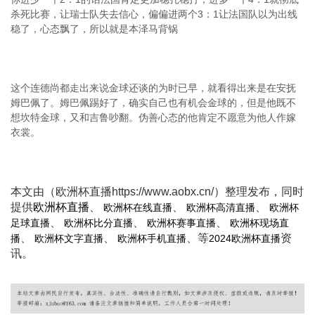
杀死比赛，让瑞士队失去信心，偏偏进两个3：1让法国队以为出线
稳了，心态飘了，所以就是本泽马背锅
这个连德尚都走出来说金球还谈的为时已早，就看得出来是在安抚
姆巴佩了。姆巴佩踢好了，确实自己也有机会金球的，但是他既不
想坎特金球，又和吉鲁吵翻。伪善心态的他肯定不愿意为他人作嫁
衣裳。
本文由（欧洲杯直播https://www.aobx.cn/）整理发布，同时
提供
欧洲杯直播
、
、
、
欧洲杯在线直播
欧洲杯高清直播
欧洲杯
、
、
、
足球直播
欧洲杯比分直播
欧洲杯赛事直播
欧洲杯现场直
、
、
、等
资
播
欧洲杯文字直播
欧洲杯手机直播
2024欧洲杯直播
讯。