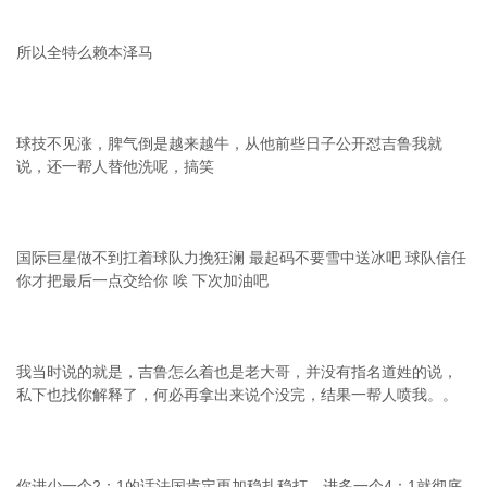
所以全特么赖本泽马
球技不见涨，脾气倒是越来越牛，从他前些日子公开怼吉鲁我就
说，还一帮人替他洗呢，搞笑
国际巨星做不到扛着球队力挽狂澜 最起码不要雪中送冰吧 球队信任
你才把最后一点交给你 唉 下次加油吧
我当时说的就是，吉鲁怎么着也是老大哥，并没有指名道姓的说，
私下也找你解释了，何必再拿出来说个没完，结果一帮人喷我。。
你进少一个2：1的话法国肯定更加稳扎稳打，进多一个4：1就彻底