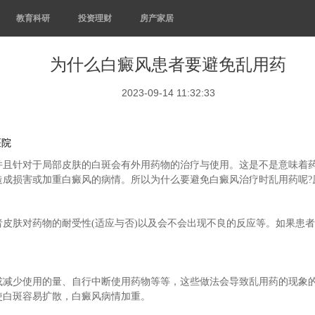
教育科研
投资理财
房产家居
为什么白癜风患者要避免乱用药
2023-09-14 11:32:33
医院
并且针对于局部皮肤的白斑会有外用药物的治疗与使用。这是不是意味着药
成损害或加重白癜风的病情。所以为什么要避免白癜风治疗时乱用药呢?
皮肤对药物的耐受性(适应与否)以及会不会出现不良的反应等。如果患
。
或减少使用的量、自行中断使用药物等等，这些做法会导致乱用药的现象
使白斑容易扩散，白癜风病情加重。